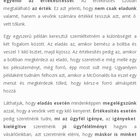
egyenlő az értékesítéssel
. Az értékesítés szóban
megtalálható
az érték
. Ez azt jelenti, hogy
nem csak eladunk
valamit, hanem a vevőnk számára értékké tesszük azt, amit ő
vett tőlünk.
Egy egyszerű példán keresztül szemléltetném a különbséget a
két fogalom között. Az eladás az, amikor bemész a boltba és
veszel 1 kiló lisztet, majd kijössz. Az értékesítés pedig az, amikor
a boltban megkérdezi az eladó, hogy szeretnél-e még mellé egy
kis péksüteményt, még forró, épp most sült meg. Ugyanilyen
példaként tudnám felhozni azt, amikor a McDonalds-ba eszel egy
menüt és megkérdezik tőled, hogy kérsz-e forró almáspitét
hozzá.
Láthatjuk, hogy
eladás esetén
mindenképpen
megelégszünk
azzal, hogy a vevőnk vett egy kiló kenyeret.
Értékesítés esetén
pedig szeretnénk tudni,
mi az ügyfél igénye,
az
igényeket
kielégítve
szeretnénk
jó ügyfélélményt
hagyni a
vásárlóinkban, azt szeretnénk elérni, hogy
máskor is minket