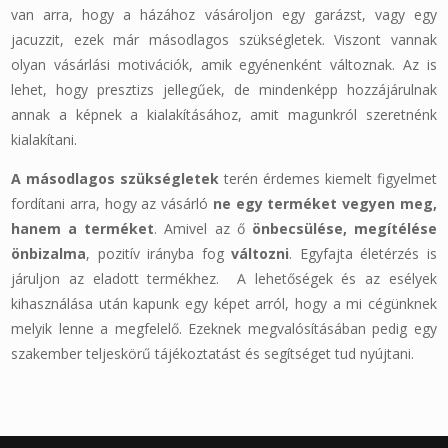
van arra, hogy a házához vásároljon egy garázst, vagy egy
jacuzzit, ezek már másodlagos szükségletek. Viszont vannak
olyan vásárlási motivációk, amik egyénenként változnak. Az is
lehet, hogy presztizs jellegűek, de mindenképp hozzájárulnak
annak a képnek a kialakításához, amit magunkról szeretnénk
kialakítani.
A másodlagos szükségletek
terén érdemes kiemelt figyelmet
fordítani arra, hogy az vásárló
ne egy terméket vegyen meg,
hanem a terméket
. Amivel az ő
önbecsülése, megítélése
önbizalma
, pozitív irányba fog
változni
. Egyfajta életérzés is
járuljon az eladott termékhez. A lehetőségek és az esélyek
kihasználása után kapunk egy képet arról, hogy a mi cégünknek
melyik lenne a megfelelő. Ezeknek megvalósításában pedig egy
szakember teljeskörű tájékoztatást és segítséget tud nyújtani.