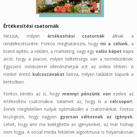
Értékesítési csatornák
Nézzük, milyen
értékesítési csatornák
állnak a
rendelkezésünkre. Fontos meghatározni, hogy
mi a célunk
, a
brand építés, a reklám, a marketing, vagy egy
valós képet
kapni
arról, hogy a piacon, milyen telítettsége van a termékünknek.
Egyszerű módszerrel ellenőrizhetjük ezt az online térben: A
minket érintő
kulcsszavakat
beírva, milyen találatot kapunk a
keresőben.
Fontos kérdés az is, hogy
mennyi pénzünk van
ezekre az
értékesítési csatornákra. Valamint az, hogy ki a
célcsopor
t.
Ennek megfelelően tudjuk optimalizálni a csatornánkat. Fontos
leszögezni, hogy nagyon
gyorsan változnak az igények
.
Lehet, hogy ami ma kielégítette az igényeinket, az már holnap
nem fogja. A social media felületek algoritmusa is folyamatosan