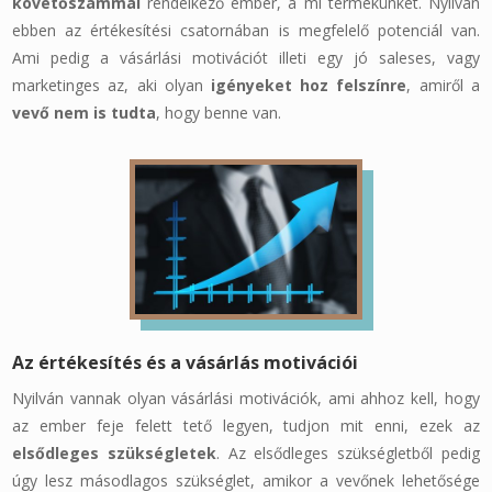
követőszámmal
rendelkező ember, a mi termékünket. Nyilván
ebben az értékesítési csatornában is megfelelő potenciál van.
Ami pedig a vásárlási motivációt illeti egy jó saleses, vagy
marketinges az, aki olyan
igényeket hoz felszínre
, amiről a
vevő nem is tudta
, hogy benne van.
Az értékesítés és a vásárlás motivációi
Nyilván vannak olyan vásárlási motivációk, ami ahhoz kell, hogy
az ember feje felett tető legyen, tudjon mit enni, ezek az
elsődleges szükségletek
. Az elsődleges szükségletből pedig
úgy lesz másodlagos szükséglet, amikor a vevőnek lehetősége