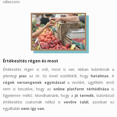
válasszon.
Értékesítés régen és most
Értékesítés régen is volt, most is van. Abban különbözik a
jelenlegi
piac
az öt- tíz évvel ezelőttitől, hogy
hatalmas
. A
cégek versengenek egymással
a vevőért, ügyfélért. Arról
nem is beszélve, hogy az
online platform térhódítása
is
figyelemre méltó. Mondhatnánk, hogy a
jó termék
, különböző
értékesítési csatornák nélkül is
vevőre talál
, azonban ez
egyáltalán
nem így van
.