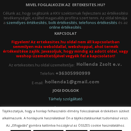
MIVEL FOGLALKOZIK AZ ERTEKESITES.HU?
Célunk az, hogy segítsünk a KKV szektornak fejleszteni az értékesítési
tevékenységét, ezáltel magasabb profitra szert tenni. Az oldal témája
a
személyes értékesítés
,
bolti értékesítés
,
telefonos értékesítés
és az
online értékesítés
.
KAPCSOLAT
Figyelem! Az ertekesites.hu oldal nem áll kapcsolatban
semmilyen más weboldallal, webshoppal, ahol termék
értékesítése zajlik. Javasoljuk, hogy mindig az adott oldal, vagy
weshop üzemeltetőjével vegyék fel a kapcsolatot!
Az ertekesites.hu oldal üzemeltetője:
Telefon:
E-mail:
JOGI DOLGOK
Tárhely szolgáltató
Impresszum
Tájékoztatjuk, hogy a honlap felhasználói élmény fokozásának érdekében sütiket
Adatkezelési tájékoztató
alkalmazunk. A honlapunk használatával Ön a tájékoztatásunkat tudomásul veszi.
ertekesites.hu (c) MINDEN JOG FENNTARTVA
Az „Elfogadás” gombra kattintva hozzájárul az ÖSSZES cookie használatához.