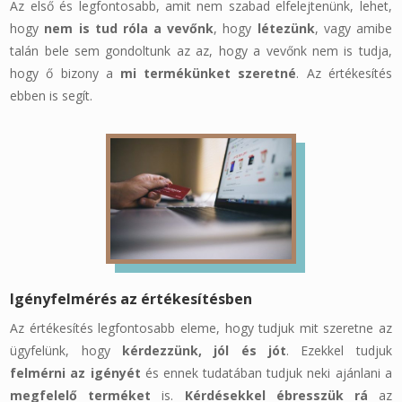
Az első és legfontosabb, amit nem szabad elfelejtenünk, lehet,
hogy
nem is tud róla a vevőnk
, hogy
létezünk
, vagy amibe
talán bele sem gondoltunk az az, hogy a vevőnk nem is tudja,
hogy ő bizony a
mi termékünket szeretné
. Az értékesítés
ebben is segít.
Igényfelmérés az értékesítésben
Az értékesítés legfontosabb eleme, hogy tudjuk mit szeretne az
ügyfelünk, hogy
kérdezzünk, jól és jót
. Ezekkel tudjuk
felmérni az igényét
és ennek tudatában tudjuk neki ajánlani a
megfelelő terméket
is.
Kérdésekkel ébresszük rá
az