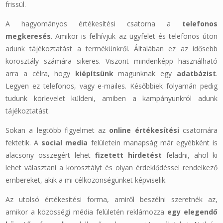
frissül.
A hagyományos értékesítési csatorna a
telefonos
megkeresés
. Amikor is felhívjuk az ügyfelet és telefonos úton
adunk tájékoztatást a termékünkről. Általában ez az idősebb
korosztály számára sikeres. Viszont mindenképp használható
arra a célra, hogy
kiépítsünk
magunknak egy
adatbázist
.
Legyen ez telefonos, vagy e-mailes. Későbbiek folyamán pedig
tudunk körlevelet küldeni, amiben a kampányunkról adunk
tájékoztatást.
Sokan a legtöbb figyelmet az
online értékesítési
csatornára
fektetik. A
social media
felületein manapság már egyébként is
alacsony összegért lehet
fizetett hirdetést
feladni, ahol ki
lehet választani a korosztályt és olyan érdeklődéssel rendelkező
embereket, akik a mi célközönségünket képviselik.
Az utolsó értékesítési forma, amiről beszélni szeretnék az,
amikor a közösségi média felületén reklámozza
egy elegendő