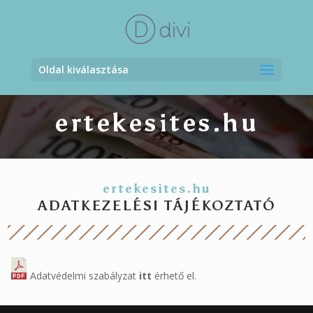
Oldal kiválasztása
ertekesites.hu
ertekesites.hu
ADATKEZELÉSI TÁJÉKOZTATÓ
Adatvédelmi szabályzat
itt
érhető el.