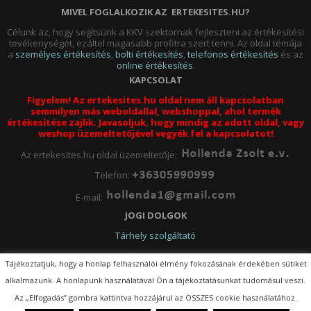
MIVEL FOGLALKOZIK AZ ERTEKESITES.HU?
Célunk az, hogy segítsünk a KKV szektornak fejleszteni az értékesítési
tevékenységét, ezáltel magasabb profitra szert tenni. Az oldal témája
a
személyes értékesítés
,
bolti értékesítés
,
telefonos értékesítés
és az
online értékesítés
.
KAPCSOLAT
Figyelem! Az ertekesites.hu oldal nem áll kapcsolatban
semmilyen más weboldallal, webshoppal, ahol termék
értékesítése zajlik. Javasoljuk, hogy mindig az adott oldal, vagy
weshop üzemeltetőjével vegyék fel a kapcsolatot!
Az ertekesites.hu oldal üzemeltetője:
Telefon:
E-mail:
JOGI DOLGOK
Tárhely szolgáltató
Impresszum
Tájékoztatjuk, hogy a honlap felhasználói élmény fokozásának érdekében sütiket
Adatkezelési tájékoztató
alkalmazunk. A honlapunk használatával Ön a tájékoztatásunkat tudomásul veszi.
ertekesites.hu (c) MINDEN JOG FENNTARTVA
Az „Elfogadás” gombra kattintva hozzájárul az ÖSSZES cookie használatához.