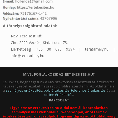
A tárhelyszolgáltató adatai:
Név: TeraHost Kft.
Cím: 2220 Vecsés, Kinizsi utca 73.
Elérhetőség: +36 30 690 9394 | teratarhely.hu |
info@teratarhely.hu
MIVEL FOGLALKOZIK AZ ERTEKESITES.HU?
Célunk az, hogy segítsünk a KKV szektornak fejleszteni az értékesítési
tevékenységét, ezáltel magasabb profitra szert tenni. Az oldal témája
a
személyes értékesítés
,
bolti értékesítés
,
telefonos értékesítés
és az
online értékesítés
.
KAPCSOLAT
Figyelem! Az ertekesites.hu oldal nem áll kapcsolatban
semmilyen más weboldallal, webshoppal, ahol termék
értékesítése zajlik. Javasoljuk, hogy mindig az adott oldal, vagy