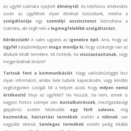
Az ügyfél számára nyújtott
élménytől
. Az telefonos értékesítés
során az ügyfélnek olyan élményt biztosítunk, mintha a
szolgáltatója
egy
személyi asszisztenst
biztosítana a
számára, aki segít neki a
legmegfelelőbb szolgáltatást.
Kérdezzünk!
A sales ugyanis az
igenekre épít
. Arra, hogy az
ügyfél
tulajdonképpen
maga mondja ki
, hogy szüksége van az
általunk kínált termékre. Mi történik, ha
visszautasítanak
, vagy
megpróbálnak lerázni?
Tartsuk fent a kommunikációt
. Nagy valószínűséggel lesz
olyan információ, amibe bele tudunk kapaszkodni, vagy később
segítségünkre szolgál. Mi a helyzet azzal, hogy
milyen nemű
értékesítő
hívja az ügyfelet? Ha hisszük, ha nem, ennek is
nagyon fontos szerepe van.
Autóalkatrészek
, mezőgazdasági
gépjármű esetén hitelesebb
egy férfi saleses
, míg
kozmetikai, háztartási termékek
esetén a
nőknek
van
nagyobb sikerük.
Semleges termékek
esetén pedig inkább