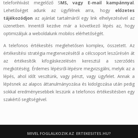
telefonhívást megelőző S
MS, vagy E-mail kampánnyal
.
Lehetőséget adunk az ügyfélnek arra, hogy
előzetes
tájékozódjon
az ajánlat tartalmáról egy link elhelyezésével az
üzenetben. Innentől kezdve már a következő lépés az, hogy
optimizáljuk a weboldalunk mobilos elérhetőségét.
A telefonos értékesítés meglehetősen komplex, összetett. Az
értékesítési stratégia megtervezésétől a célcsoport leszűrésén át
az értékesítők kifogáskezelésén keresztül a szerződés
megkötéséig. Érdemes lépésről-lépésre megvizsgálni, melyik az a
lépés, ahol időt veszítünk, vagy pénzt, vagy ügyfelet. Annak a
lépésnek az alapos áttanulmányozása és kidolgozása után pedig
sokkal eredményesebbek leszünk a telefonos értékesítésben egy
szakértő segítségével.
MIVEL FOGLALKOZIK AZ ERTEKESITES.HU?