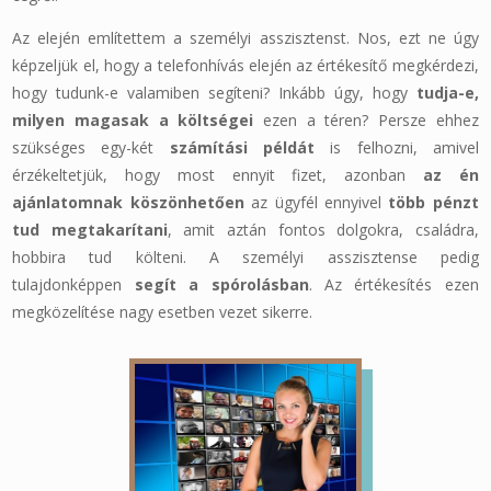
Az elején említettem a személyi asszisztenst. Nos, ezt ne úgy
képzeljük el, hogy a telefonhívás elején az értékesítő megkérdezi,
hogy tudunk-e valamiben segíteni? Inkább úgy, hogy
tudja-e,
milyen magasak a költségei
ezen a téren? Persze ehhez
szükséges egy-két
számítási példát
is felhozni, amivel
érzékeltetjük, hogy most ennyit fizet, azonban
az én
ajánlatomnak köszönhetően
az ügyfél ennyivel
több pénzt
tud megtakarítani
, amit aztán fontos dolgokra, családra,
hobbira tud költeni. A személyi asszisztense pedig
tulajdonképpen
segít a spórolásban
. Az értékesítés ezen
megközelítése nagy esetben vezet sikerre.