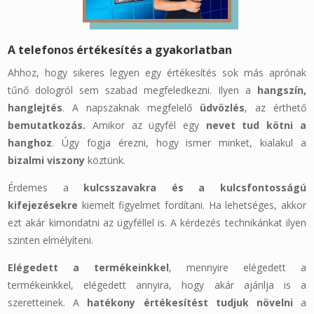
A telefonos értékesítés a gyakorlatban
Ahhoz, hogy sikeres legyen egy értékesítés sok más aprónak
tűnő dologról sem szabad megfeledkezni. Ilyen a
hangszín,
hanglejtés
. A napszaknak megfelelő
üdvözlés
, az érthető
bemutatkozás.
Amikor az ügyfél egy
nevet tud kötni a
hanghoz
. Úgy fogja érezni, hogy ismer minket, kialakul a
bizalmi viszony
köztünk.
Érdemes a
kulcsszavakra és a kulcsfontosságú
kifejezésekre
kiemelt figyelmet fordítani. Ha lehetséges, akkor
ezt akár kimondatni az ügyféllel is. A kérdezés technikánkat ilyen
szinten elmélyíteni.
Elégedett a termékeinkkel
, mennyire elégedett a
termékeinkkel, elégedett annyira, hogy akár ajánlja is a
szeretteinek. A
hatékony értékesítést tudjuk növelni
a