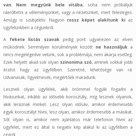
van
.
Nem megyünk bele vitába
, soha nem próbáljuk
ráerőltetni a véleményünket, vagy a nézetünket, mert felesleges.
Amúgy is szubjektív. Nagyon
rossz képet alakítunk ki
az
ügyfelünkben a cégünkről.
A
fekete listás szavak
pedig pont ugyanezen az elven
működnek. Semmilyen körülmények között
ne használjuk
a
nincs megelégedve velünk, sok a problémája, nem akarja esetleg.
Ezek helyett akad sok olyan
szinonima szó
, aminek sokkal jobb
érzést hagy az ügyfélben. Szeretné, lehetősége van rá.
Udvariasak, figyelmesek, megértőek maradunk.
Lesznek olyan ügyfelek, akik örömmel fogják fogadni a
hívásunkat, inkább az idősebb korosztály, míg lesznek olyanok,
akik leráznak minket. Lesz olyan idősáv, amikor érdemesebb
egyik korosztályt hívni, lesz olyan, amikor érdemesebb a másikat.
Sőt olyan is, amikor nem ajánlatos már telefonon hívni az
ügyfelet, mert ez által is negatív kép alakul ki az ügyfélben a
cégről.