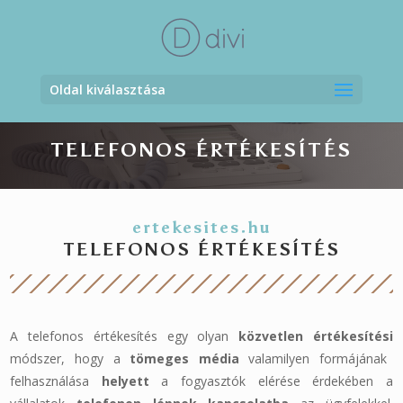
Oldal kiválasztása
TELEFONOS ÉRTÉKESÍTÉS
ertekesites.hu
TELEFONOS ÉRTÉKESÍTÉS
A telefonos értékesítés egy olyan
közvetlen értékesítési
módszer, hogy a
tömeges média
valamilyen formájának
felhasználása
helyett
a fogyasztók elérése érdekében a