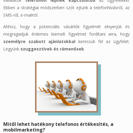
vállalatok
telefonon lépnek kapcsolatba
az ügyfelekkel.
Ebben a stratégiai módszerben szót ejtünk a telefonhívásról, az
SMS-ről, e-mailról.
Ahhoz, hogy a potenciális vásárlók figyelmét elnyerjük és
megragadjuk érdemes kiemelt figyelmet fordítani arra, hogy
személyre szabott ajánlatokkal
keressük fel az ügyfelet.
Legyünk
szuggesztívek és rámenősek
.
Mitől lehet hatékony telefonos értékesítés, a
mobilmarketing?