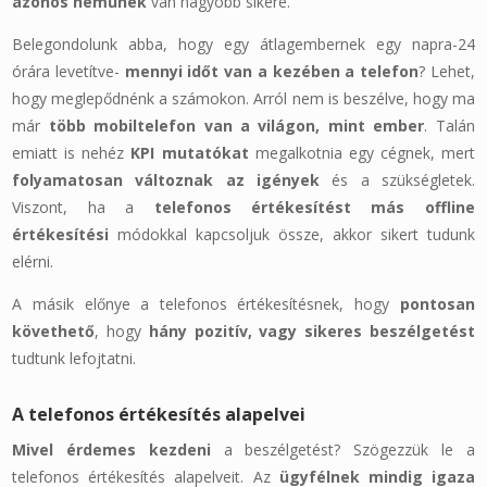
azonos neműnek
van nagyobb sikere.
Belegondolunk abba, hogy egy átlagembernek egy napra-24
órára levetítve-
mennyi időt van a kezében a telefon
? Lehet,
hogy meglepődnénk a számokon. Arról nem is beszélve, hogy ma
már
több mobiltelefon van a világon, mint ember
. Talán
emiatt is nehéz
KPI mutatókat
megalkotnia egy cégnek, mert
folyamatosan
változnak az igények
és a szükségletek.
Viszont, ha a
telefonos értékesítést
más offline
értékesítési
módokkal kapcsoljuk össze, akkor sikert tudunk
elérni.
A másik előnye a telefonos értékesítésnek, hogy
pontosan
követhető
, hogy
hány pozitív, vagy sikeres beszélgetést
tudtunk lefojtatni.
A telefonos értékesítés alapelvei
Mivel érdemes kezdeni
a beszélgetést? Szögezzük le a
telefonos értékesítés alapelveit. Az
ügyfélnek mindig igaza